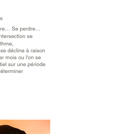
s
rdre… Se perdre…
ntersection se
ythme,
e décline à raison
ar mois ou l'on se
iel sur une période
déterminer