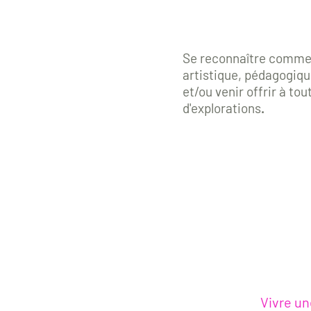
Se reconnaître comme 
artistique, pédagogiq
et/ou venir offrir à to
d'explorations
.
Au
Et sen
Vivre une 