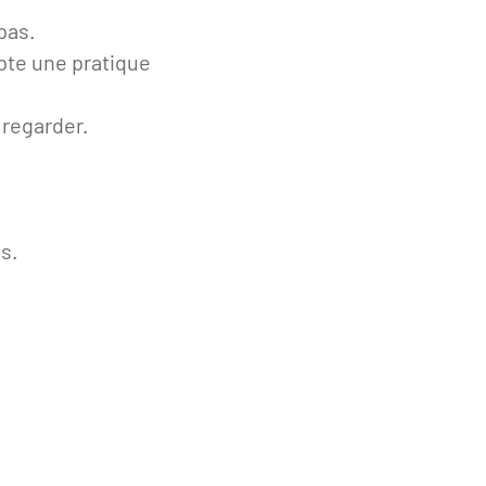
 pas.
pte une pratique
 regarder.
s.