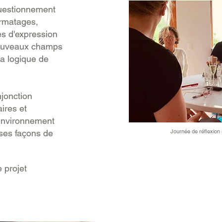
questionnement
ormatages,
es d'expression
 nouveaux champs
la logique de
jonction
ires et
 environnement
ses façons de
Journée de réflexion 
 projet