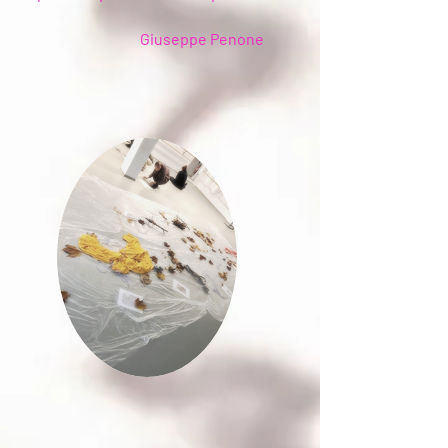
Giuseppe P
enone