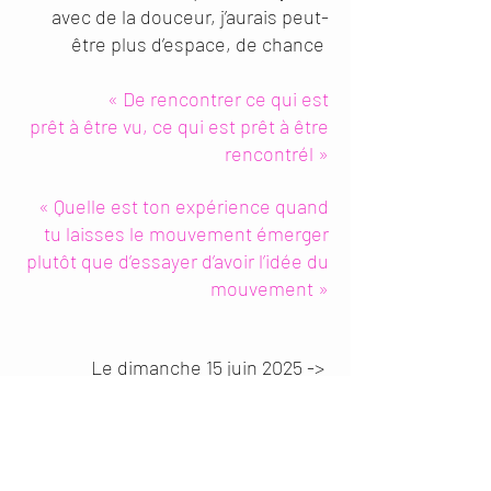
avec de la douceur, j’aurais peut-
être plus d’espace, de chance
« De rencontrer ce qui est
prêt à être vu, ce qui est prêt à être
rencontrél »
« Quelle est ton expérience quand
tu laisses le mouvement émerger
plutôt que d’essayer d’avoir l’idée du
mouvement »
Le dimanche 15 juin 2025 ->
D
écouvrir la pratique du Body-Mind
Centering®
Le Body-Mind Centering® fait partie